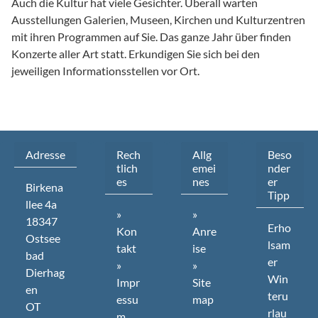
Auch die Kultur hat viele Gesichter. Überall warten
Ausstellungen Galerien, Museen, Kirchen und Kulturzentren
mit ihren Programmen auf Sie. Das ganze Jahr über finden
Konzerte aller Art statt. Erkundigen Sie sich bei den
jeweiligen Informationsstellen vor Ort.
Adresse
Rech
Allg
Beso
tlich
emei
nder
es
nes
er
Birkena
Tipp
llee
4a
»
»
18347
Erho
Kon
Anre
Ostsee
lsam
takt
ise
bad
er
»
»
Dierhag
Win
Impr
Site
en
teru
essu
map
OT
rlau
m