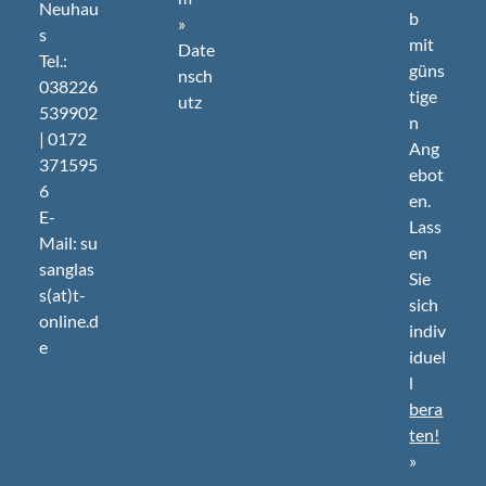
Neuhau
b
»
s
mit
Date
Tel.:
güns
nsch
038226
tige
utz
539902
n
| 0172
Ang
371595
ebot
6
en.
E-
Lass
Mail: su
en
sanglas
Sie
s(at)t-
sich
online.d
indiv
e
iduel
l
bera
ten!
»