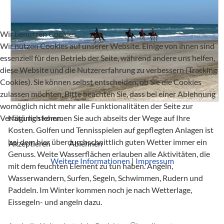
Wir benutzen Cookies
Wir nutzen Cookies auf unserer Website. Einige von ihnen sind
essenziell für den Betrieb der Seite, während andere uns helfen,
diese Website und die Nutzererfahrung zu verbessern (Tracking
Cookies). Sie können selbst entscheiden, ob Sie die Cookies
zulassen möchten. Bitte beachten Sie, dass bei einer Ablehnung
womöglich nicht mehr alle Funktionalitäten der Seite zur
Natürlich kommen Sie auch abseits der Wege auf Ihre
Verfügung stehen.
Kosten. Golfen und Tennisspielen auf gepflegten Anlagen ist
bei dem hier überdurchschnittlich guten Wetter immer ein
Akzeptieren
Ablehnen
Genuss. Weite Wasserflächen erlauben alle Aktivitäten, die
Weitere Informationen
|
Impressum
mit dem feuchten Element zu tun haben. Angeln,
Wasserwandern, Surfen, Segeln, Schwimmen, Rudern und
Paddeln. Im Winter kommen noch je nach Wetterlage,
Eissegeln- und angeln dazu.