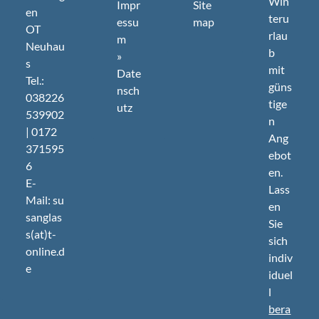
Win
Impr
Site
en
teru
essu
map
OT
rlau
m
Neuhau
b
»
s
mit
Date
Tel.:
güns
nsch
038226
tige
utz
539902
n
| 0172
Ang
371595
ebot
6
en.
E-
Lass
Mail: su
en
sanglas
Sie
s(at)t-
sich
online.d
indiv
e
iduel
l
bera