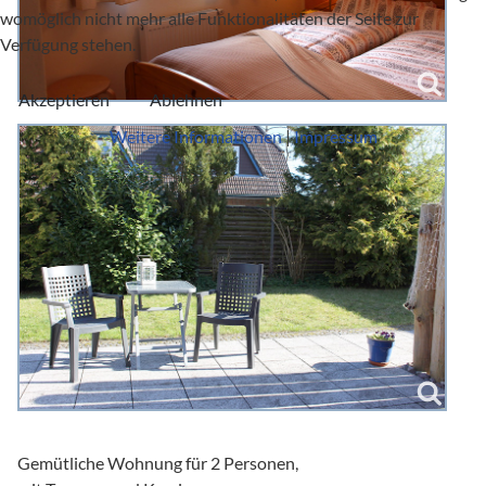
womöglich nicht mehr alle Funktionalitäten der Seite zur
Verfügung stehen.
Akzeptieren
Ablehnen
Weitere Informationen
|
Impressum
Gemütliche Wohnung für 2 Personen,