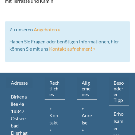
mit Terrasse und Kamin
Zu unseren
Angeboten »
Haben Sie Fragen oder benötigen Informationen, hier
können Sie mit uns
Kontakt aufnehmen! »
Adresse
Rech
Allg
Beso
tlich
emei
nder
es
nes
er
Birkena
Tipp
llee
4a
»
»
18347
Erho
Kon
Anre
Ostsee
lsam
takt
ise
bad
er
»
»
Dierhag